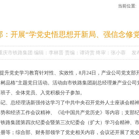
当前位置:
部：开展“学党史悟思想开新局、强信念修党
重庆市铁路集团
编辑：李林晋
责编：谭诗赏
终审：张小蓉
发
升党史学习教育针对性、实效性，8月24日，产业公司党支部开
性树品格”主题党日活动。活动由市铁路集团副总经理兼产业公司
导班子、全体党员、入党积极分子参加。
书记、总经理汤新强传达学习了中共中央召开党外人士座谈会精
形势和经济工作会议精神、《论中国共产党历史》等内容；支部
市铁路集团第四次纪委会暨第三次纪委会（扩大）学习会精神、
手册等；综合部、财务部领学了党史相关内容，会议还开展了党