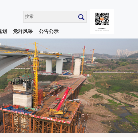
规划
党群风采
公告公示