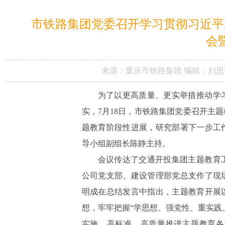
市铁路集团党委召开学习贯彻习近平
会
来源：
重庆市铁路集团
编辑：刘
为了以更高质量、更实举措推动学
实，
7
月
18
日，市铁路集团党委召开主题
题教育阶段性进展，研究部署下一步工
导小组副组长陈静主持。
会议传达了交通开投集团主题教育
公司党支部、建设管理部党总支作了现
明成在总结发言中指出，主题教育开展
想，牢牢把握“学思想、强党性、重实践
实施，高标准、高质量推进主题教育各