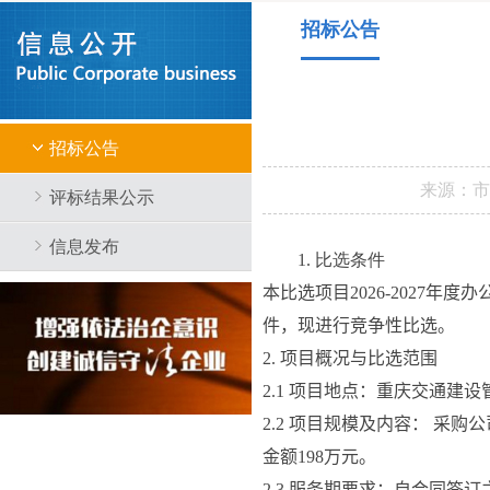
招标公告
招标公告
来源：
评标结果公示
信息发布
1. 比选条件
本比选项目
2026-2027
年度办
件，现进行竞争性比选。
2. 
项目概况与比选范围
2.1 
项目地点：
重庆交通建设
2.2 
项目规模及内容：
采购公
金额
198
万元。
2.3 
服务期要求：
自合同签订