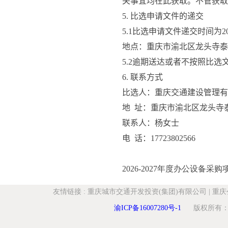
关事宜均在此获取。不管获取
5. 
比选申请文件的递交
5.1
比选申请文件递交时间为
2
地点：
重庆市渝北区
龙头寺泰
5.2
逾期送达或者不按照比选
6. 
联系方式
比选人：重庆交通建设管理有
地
址：重庆市渝北区
龙头寺
联系人：杨女士
电
话：
17723802566
2026-2027年度办公设备采
友情链接
:
重庆城市交通开发投资(集团)有限公司
|
重庆
渝ICP备16007280号-1
版权所有：重