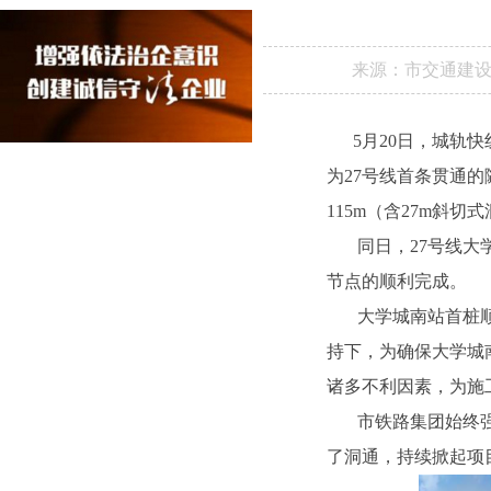
来源：
市交通建
5月20日，城轨快
为27号线首条贯通
115m（含27m斜切
同日，27号线大
节点的顺利完成。
大学城南站首桩
持下，为确保大学城
诸多不利因素，为施
市铁路集团始终
了洞通，持续掀起项