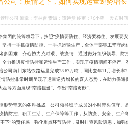
涪公司：疫情之下，如何实现运量逆势增长
设管理公司
编辑：李林晋
责编：谭诗赏
终审：张小蓉
发布时间
路集团的统筹领导下，按照“疫情要防住、经济要稳住、发展要安
想，坚持一手抓疫情防控、一手抓运输生产，全体干部职工坚守岗
诸多困难，齐心协力克时艰、战疫情，通过做好组织领导、防
”，全力推进疫情防控和运输生产工作，实现了疫情期间不停产、
南涪公司南川东站铁路运量完成28.63万吨，同比去年11月增长率27
，在疫情防控非常时期呈现了运量逆势增长的喜人态势，在助力保通
盘等方面展现“南涪担当”、作出“南涪贡献”。
控形势带来的各种挑战，公司领导班子成员24小时带头值守、
疫情防控、职工生活、生产保障等工作，从防疫、安全、生产
心不下”的责任感，强化重点环节防控，及时排查风险隐患，加强