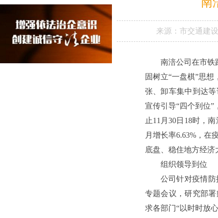
南
来源：
市交通建
南涪公司在市铁
固树立“一盘棋”思
张、卸车集中到达等
宣传引导“四个到位
止11月30日18时，
月增长率6.63%
底盘、稳住地方经济大
组织领导到位
公司针对疫情防
专题会议，研究部署
求各部门“以时时放