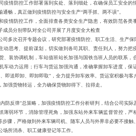
司疫情防控工作部署落到实处、落到细处，在确保员工安全的
输通畅，真正做到疫情防控与安全生产“两手抓、两不误”。
和疫情防控工作，全面排查各类安全生产隐患，有效防范各类事故
子成员分别带队对全公司开展了月度安全大检查
公司多次召开专题会议，研究部署疫情防控、职工生活、生产保
主动思考、提前谋划，切实做到各司其职、责任到人，努力把
货、装协调机制，车站值班站长加强与国铁当班人员的联系，
机车动力运用；行车与货运加强沟通，准确掌握卸车进度，保
送、即送即卸、即卸即取”，全力提升卸车效率。货运室积极与客
，加强货物转运，全力确保货物卸得下、拉得走。
、内防反弹”总策略，加强疫情防控工作分析研判，结合公司实际
严抓薄弱环节，消除管理死角，加强东站外来车辆监督管控，严格
温等步骤，严格做到外来车辆司机、随车人员与外界非必要不接触
公场所消杀、职工健康登记等工作。