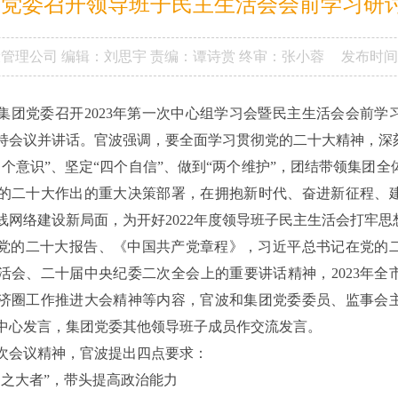
团党委召开领导班子民主生活会会前学习研
设管理公司
编辑：刘思宇
责编：谭诗赏
终审：张小蓉
发布时间
路集团党委召开2023年第一次中心组学习会暨民主生活会会前学
持会议并讲话。官波强调，要全面学习贯彻党的二十大精神，深刻
个意识”、坚定“四个自信”、做到“两个维护”，团结带领集团
的二十大作出的重大决策部署，在拥抱新时代、奋进新征程、
线网络建设新局面，为开好2022年度领导班子民主生活会打牢思
党的二十大报告、《中国共产党章程》，习近平总书记在党的
活会、二十届中央纪委二次全会上的重要讲话精神，2023年全
济圈工作推进大会精神等内容，官波和集团党委委员、监事会
中心发言，集团党委其他领导班子成员作交流发言。
次会议精神，官波提出四点要求：
国之大者”，带头提高政治能力