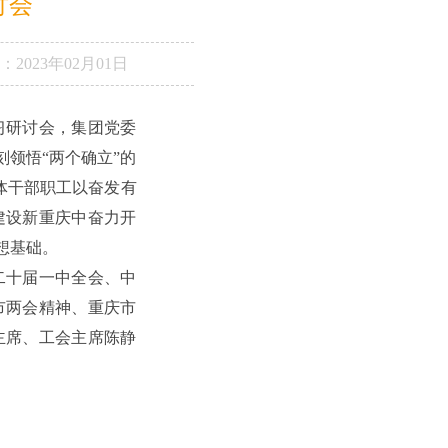
讨会
：
2023年02月01日
习研讨会，集团党委
领悟“两个确立”的
全体干部职工以奋发有
建设新重庆中奋力开
想基础。
二十届一中全会、中
市两会精神、重庆市
主席、工会主席陈静