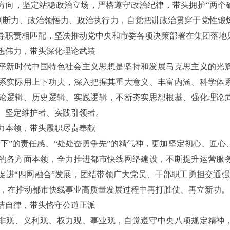
方向，坚定站稳政治立场，严格遵守政治纪律，带头拥护“两个确
治判断力、政治领悟力、政治执行力，自觉把讲政治贯穿于党性锻
导职责相匹配，坚决推动党中央和市委各项决策部署在集团落地
想伟力，带头深化理论武装
平新时代中国特色社会主义思想是坚持和发展马克思主义的光
系实际用上下功夫，深入把握其重大意义、丰富内涵、科学体
论逻辑、历史逻辑、实践逻辑，不断夯实思想根基、强化理论
、坚定维护者、实践引领者。
力本领，带头履职尽责奉献
不下”的责任感、“处处奋勇争先”的精气神，更加坚定初心、匠心
的各方面本领，全力推进都市快线网络建设，不断提升运营服
促进“四网融合”发展，团结带领广大党员、干部职工勇担交通强
重任，在推动都市快线事业高质量发展过程中再打胜仗、再立新功。
洁自律，带头恪守公道正派
非观、义利观、权力观、事业观，自觉遵守中央八项规定精神