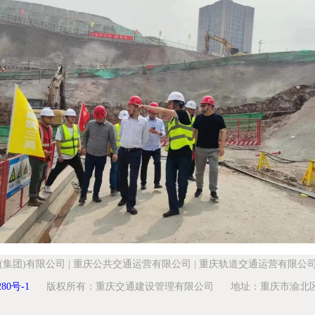
(集团)有限公司
|
重庆公共交通运营有限公司
|
重庆轨道交通运营有限公
280号-1
版权所有：重庆交通建设管理有限公司 地址：重庆市渝北区