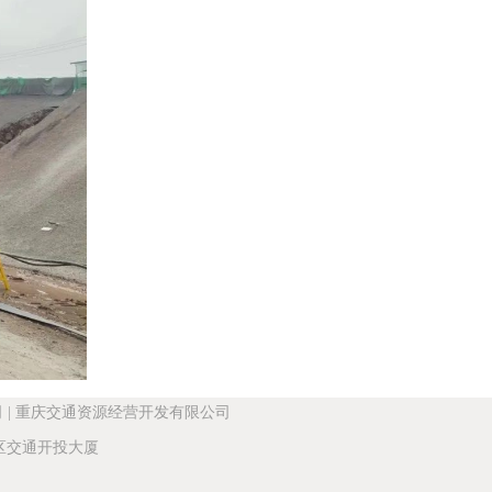
司
|
重庆交通资源经营开发有限公司
交通开投大厦