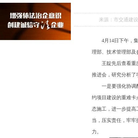
来源：
市交通建
4
月
14
日下午，
理部、技术管理部及
王靛先后查看重
推进会，研究分析了
一是要强化协调
约项目建设的重难卡
态施工，进一步提高
当，压实责任，牢牢
力。