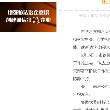
集
来源：
市交通建
自学习贯彻习近
彻落实中央、市委和
践、建新功”的总要
5月16日，市
工作推进会，传达上
究部署下阶段工作重
陈静主持。
会上，南涪公司
汇报发言。
集团党委副书记