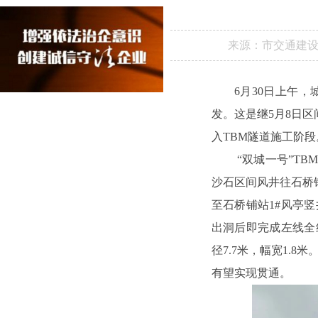
来源：
市交通建
6月30日上午，
发。这是继5月8日
入TBM隧道施工阶段
 “双城一号”TBM将承担沙坪坝站至石桥铺站区间左线3824.616米的掘进任务，本次始发后TBM先从
沙石区间风井往石桥铺
至石桥铺站1#风亭
出洞后即完成左线全线
径7.7米，幅宽1.8
有望实现贯通。