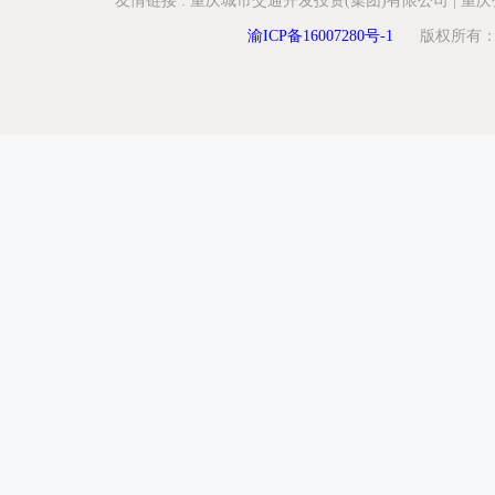
友情链接
:
重庆城市交通开发投资(集团)有限公司
|
重庆
渝ICP备16007280号-1
版权所有：重