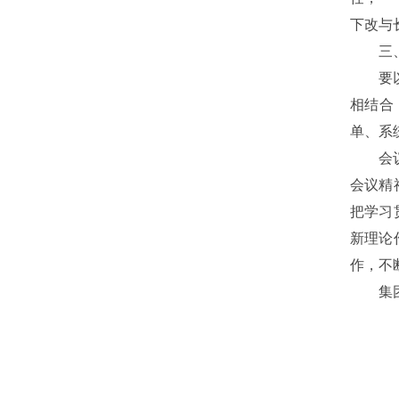
下改与
三
要
相结合
单、系
会
会议精
把学习
新理论
作，不
集