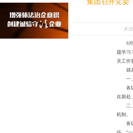
集团召开党委
来源
9
题学习
关工作
就
一
各
在新处
二
机制。
各
任，“