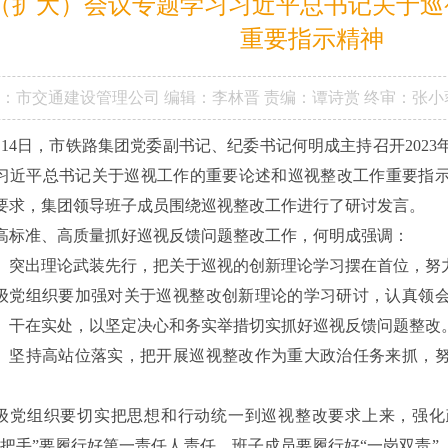
（扩大）会议专题学习习近平总书记关于巡
重要指示精神
：
市交通建设管理公司
编辑：李林晋
责编：谭诗赏
终审：张小
月14日，市铁路集团党委副书记、纪委书记何明成主持召开202
习近平总书记关于巡视工作的重要论述和巡视整改工作重要指
要求，集团领导班子成员围绕巡视整改工作进行了研讨发言。
高标准、高质量抓好巡视反馈问题整改工作，何明成强调：
、突出理论武装先行，把关于巡视的创新理论学习摆在首位，努
级党组织要加强对关于巡视整改创新理论的学习研讨，认真领
、干在实处，以坚定决心和务实举措切实抓好巡视反馈问题整改
、坚持高站位落实，把开展巡视整改作为重大政治任务来抓，
级党组织要切实把思想和行动统一到巡视整改要求上来，强化
一把手”要履行好第一责任人责任，班子成员要履行好“一岗双责