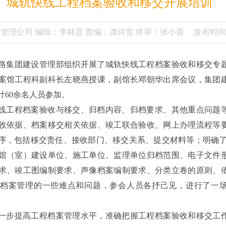
城轨快线工程档案验收和移交开展培训
设管理公司
编辑：李林晋
责编：谭诗赏
终审：张小蓉
发布时间
市铁路集团建设管理部组织开展了城轨快线工程档案验收和移交专
案馆工程科副科长左晓燕授课，副馆长邓朝华出席会议，集团
计60余名人员参加。
线工程档案验收与移交、归档内容、归档要求、其他重点问题
收依据、档案移交相关依据、竣工联合验收、网上办理流程等
序，包括移交责任、接收部门、移交关系、提交材料等；明确了
馆（室）建设单位、施工单位、监理单位归档范围、电子文件
求、竣工图编制要求、声像档案编制要求、分类立卷的原则、
档案管理的一些难点和问题，参会人员各抒己见，进行了一
一步提高工程档案管理水平，准确把握工程档案验收和移交工