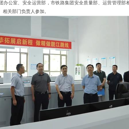
团办公室、安全运营部，市铁路集团安全质量部、运营管理部
、相关部门负责人参加。