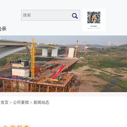
公示
首页
>
公司要闻
>
新闻动态