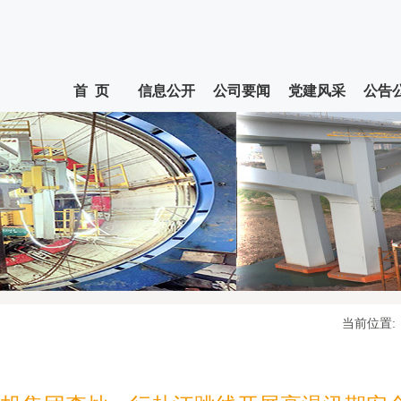
首 页
信息公开
公司要闻
党建风采
公告
当前位置: