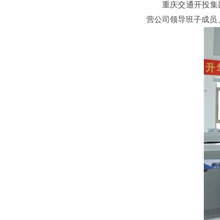
重庆交通开投集
营公司领导班子成员