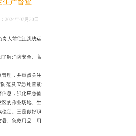
全生产督查
：
2024年07月30日
负责人前往江跳线运
细了解消防安全、高
及管理，并重点关注
灾防范及应急处置能
警信息，强化应急值
发区的作业场地、生
续稳定。三是做好职
防暑、急救用品，用