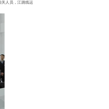
相关人员，江跳线运