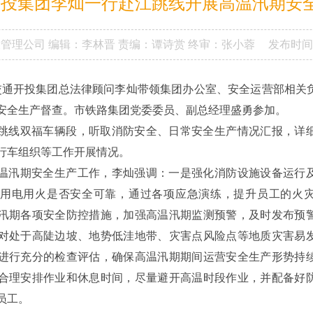
开投集团李灿一行赴江跳线开展高温汛期安
设管理公司
编辑：李林晋
责编：谭诗赏
终审：张小蓉
发布时间
庆交通开投集团总法律顾问李灿带领集团办公室、安全运营部相关
安全生产督查。市铁路集团党委委员、副总经理盛勇参加。
跳线双福车辆段，听取消防安全、日常安全生产情况汇报，详
行车组织等工作开展情况。
温汛期安全生产工作，李灿强调：一是强化消防设施设备运行
用电用火是否安全可靠，通过各项应急演练，提升员工的火
汛期各项安全防控措施，加强高温汛期监测预警，及时发布预
对处于高陡边坡、地势低洼地带、灾害点风险点等地质灾害易
进行充分的检查评估，确保高温汛期期间运营安全生产形势持
合理安排作业和休息时间，尽量避开高温时段作业，并配备好
员工。