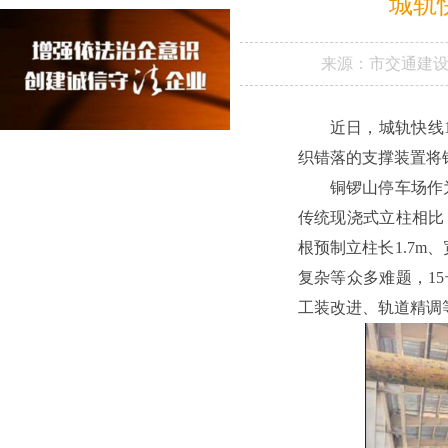
城轨
来源：
市交通建
近日，城轨快线
织错落的支撑装置将
铜锣山停车场作
传统现浇式立柱相比
根预制立柱长1.7m
复杂等众多难题，1
工装改进、轨道精调