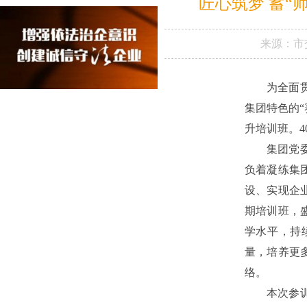
匠心筑梦 蓄
来源：
市
为全面
集团特色的“
升培训班。
集团党
负着凝练集
设、实现企
期培训班，
学水平，持
量，培养更
络。
本次参