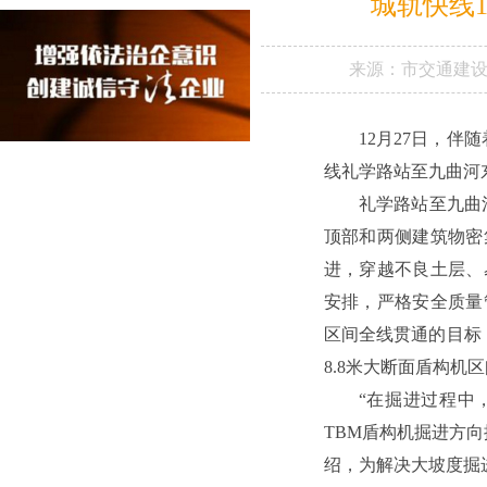
城轨快线
来源：
市交通建
12月27日，伴
线礼学路站至九曲河
礼学路站至九曲
顶部和两侧建筑物密集
进，穿越不良土层、
安排，严格安全质量
区间全线贯通的目标，
8.8米大断面盾构机
“在掘进过程中，
TBM盾构机掘进方
绍，为解决大坡度掘进