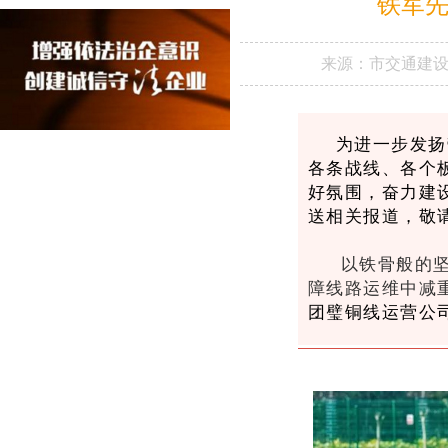
铁军
来源：
市交通建
为进一步发扬
各条战线、各个
好氛围，奋力建
送相关报道，敬
      以铁
障线路运维中减
团璧铜线运营公