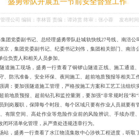
盛勇带队开展五一节前安全督查工作
设管理公司
编辑：李林晋
责编：谭诗赏
终审：张小蓉
发布时间
铁路集团党委副书记、总经理盛勇带队赴城轨快线27号线、南涪公
张京，集团党委副书记、纪委书记刘伟，集团相关部门、南涪
建单位负责人和相关人员参加。
山隧道施工现场，盛勇一行查看了铜锣山隧道正线、施工通道
守、防汛准备、安全环保、夜间施工、超前地质预报等相关工
强调：要加强隧道施工管理，严格按施工方案和工艺工法组织
超前地质预报、超前钻孔和监控量测，要加强“非常规时段”和“
员到岗履职，保障每个时段、每个区域只要有作业人员就要有
、有限空间、高处作业等危险作业前的风险辨识、手续办理
改闭环清单化管理，从严查处违规违章行为。
场站，盛勇一行查看了水江物流集散中心涉铁工程进度，听取