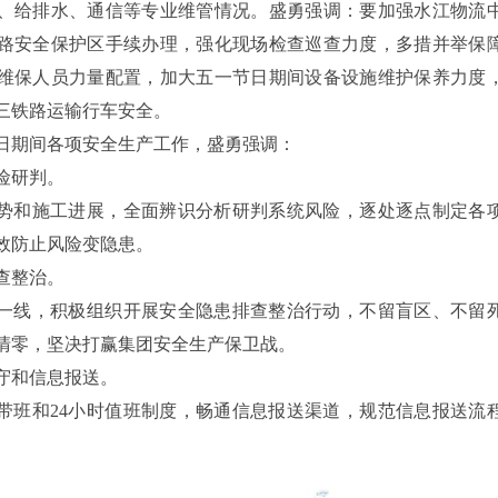
、给排水、通信等专业维管情况。盛勇强调：要加强水江物流
路安全保护区手续办理，强化现场检查巡查力度，多措并举保
维保人员力量配置，加大五一节日期间设备设施维护保养力度
三铁路运输行车安全。
日期间各项安全生产工作，盛勇强调：
险研判。
势和施工进展，全面辨识分析研判系统风险，逐处逐点制定各
效防止风险变隐患。
查整治。
一线，积极组织开展安全隐患排查整治行动，不留盲区、不留
清零，坚决打赢集团安全生产保卫战。
守和信息报送。
带班和24小时值班制度，畅通信息报送渠道，规范信息报送流