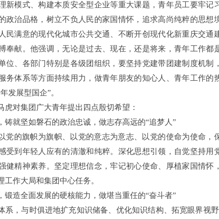
理新模式、构建本质安全型企业等重大课题，青年员工要牢记
的政治品格，树立不负人民的家国情怀，追求高尚纯粹的思想
人民满意的现代化城市公共交通、不断开创现代化新重庆交通
搏奉献。他强调，无论是过去、现在，还是将来，青年工作都
单位、各部门特别是各级团组织，要坚持党建带团建制度机制
服务体系等方面持续用力，做青年朋友的知心人、青年工作的
年发展型国企”。
马虎对集团广大青年提出四点殷切希望：
，铸就坚如磐石的政治忠诚，做志存高远的“追梦人”
以党的旗帜为旗帜、以党的意志为意志、以党的使命为使命，
感受到年轻人应有的清澈和纯粹。深化思想引领，自觉坚持用
强健精神素养。坚定理想信念，牢记初心使命、厚植家国情怀
理工作大局和集团中心任务。
，锻造全面发展的硬核能力，做堪当重任的“奋斗者”
体系，与时俱进地扩充知识储备、优化知识结构、拓宽眼界视野