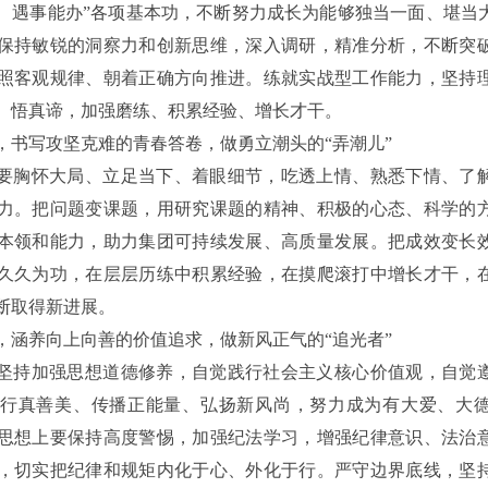
、遇事能办”各项基本功，不断努力成长为能够独当一面、堪当
保持敏锐的洞察力和创新思维，深入调研，精准分析，不断突
照客观规律、朝着正确方向推进。练就实战型工作能力，坚持
、悟真谛，加强磨练、积累经验、增长才干。
，书写攻坚克难的青春答卷，做勇立潮头的“弄潮儿”
要胸怀大局、立足当下、着眼细节，吃透上情、熟悉下情、了
力。把问题变课题，用研究课题的精神、积极的心态、科学的
本领和能力，助力集团可持续发展、高质量发展。把成效变长
久久为功，在层层历练中积累经验，在摸爬滚打中增长才干，
断取得新进展。
，涵养向上向善的价值追求，做新风正气的“追光者”
坚持加强思想道德修养，自觉践行社会主义核心价值观，自觉
行真善美、传播正能量、弘扬新风尚，努力成为有大爱、大
思想上要保持高度警惕，加强纪法学习，增强纪律意识、法治
，切实把纪律和规矩内化于心、外化于行。严守边界底线，坚