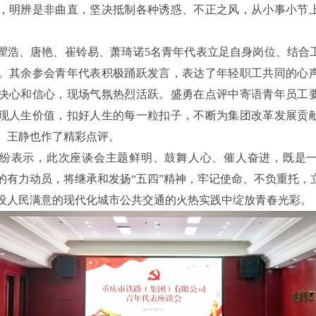
，明辨是非曲直，坚决抵制各种诱惑、不正之风，从小事小节
瞿浩、唐艳、崔铃易、萧琦诺5名青年代表立足自身岗位、结合
。其余参会青年代表积极踊跃发言，表达了年轻职工共同的心
决心和信心，现场气氛热烈活跃。盛勇在点评中寄语青年员工
现人生价值，扣好人生的每一粒扣子，不断为集团改革发展贡
、王静也作了精彩点评。
纷表示，此次座谈会主题鲜明、鼓舞人心、催人奋进，既是
的有力动员，将继承和发扬“五四”精神，牢记使命、不负重托，
设人民满意的现代化城市公共交通的火热实践中绽放青春光彩。