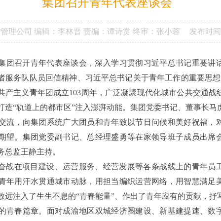
集团召开青年代表座谈会
设管理公司
编辑：李林晋
责编：谭诗赏
终审：张小蓉
发布时间
路集团召开青年代表座谈会，深入学习贯彻习近平总书记重要讲
者服务队队员回信精神、习近平总书记关于青年工作的重要思想等
共产主义青年团成立103周年，广泛凝聚现代化城市公共交通战
打造“轨道上的都市区”注入澎湃动能。集团党委书记、董事长马
面交流，向集团系统广大团员和青年致以节日问候和美好祝福，
期望。集团党委副书记、总经理盛勇等在家领导班子成员出席
务总监王静主持。
奋战在项目建设、运营服务、经营发展等各条战线上的青年员
青年用汗水贯通城市动脉，用担当编织运营网络，用智慧满足
致远注入了生生不息的“青春能量”、作出了青年应有的贡献，抒
的青春篇章。面对成渝地区双城经济圈建设、新基建提速、数