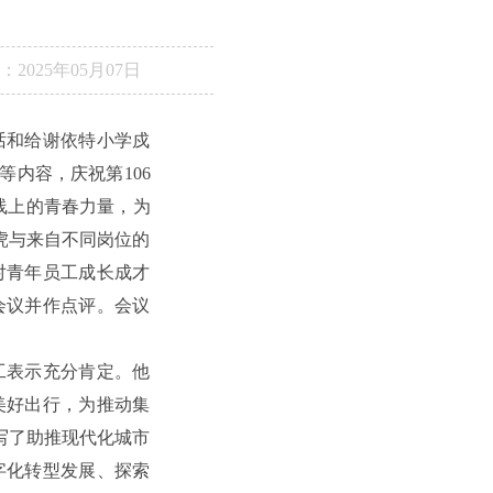
：
2025年05月07日
话和给谢依特小学戍
内容，庆祝第106
线上的青春力量，为
虎与来自不同岗位的
对青年员工成长成才
会议并作点评。会议
工表示充分肯定。他
美好出行，为推动集
写了助推现代化城市
字化转型发展、探索