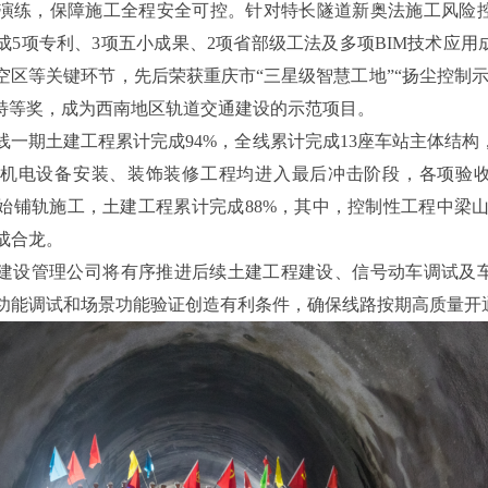
演练，保障施工全程安全可控。针对特长隧道新奥法施工风险
成5项专利、3项五小成果、2项省部级工法及多项BIM技术应用
空区等关键环节，先后荣获重庆市“三星级智慧工地”“扬尘控制示
获特等奖，成为西南地区轨道交通建设的示范项目。
号线一期土建工程累计完成94%，全线累计完成13座车站主体结
机电设备安装、装饰装修工程均进入最后冲击阶段，各项验
始铺轨施工，土建工程累计完成88%，其中，控制性工程中梁山
成合龙。
建设管理公司将有序推进后续土建工程建设、信号动车调试及
功能调试和场景功能验证创造有利条件，确保线路按期高质量开