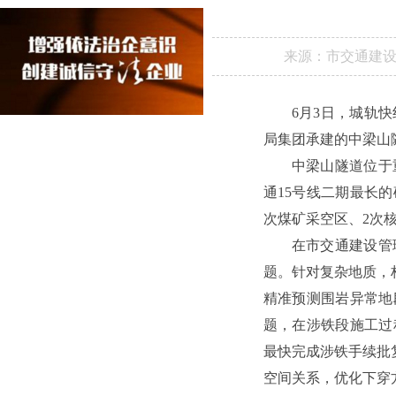
来源：
市交通建
6月3日，城轨
局集团承建的中梁山
中梁山隧道位于
通15号线二期最长
次煤矿采空区、2次
在市交通建设管
题。针对复杂地质，
精准预测围岩异常地
题，在涉铁段施工过
最快完成涉铁手续批
空间关系，优化下穿