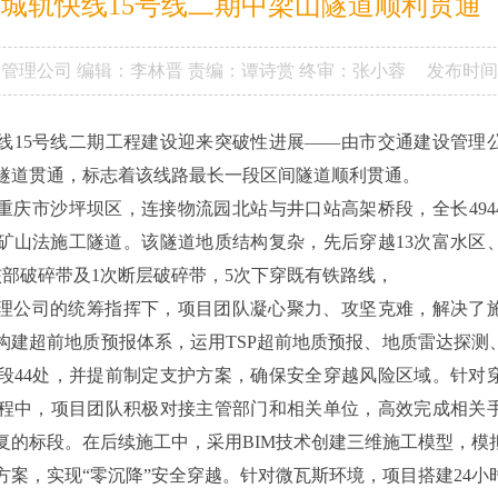
城轨快线15号线二期中梁山隧道顺利贯通
设管理公司
编辑：李林晋
责编：谭诗赏
终审：张小蓉
发布时间
快线15号线二期工程建设迎来突破性进展——由市交通建设管理
隧道贯通，标志着该线路最长一段区间隧道顺利贯通。
重庆市沙坪坝区，连接物流园北站与井口站高架桥段，全长494
的矿山法施工隧道。该隧道地质结构复杂，先后穿越13次富水区、
核部破碎带及1次断层破碎带，5次下穿既有铁路线，
理公司的统筹指挥下，项目团队凝心聚力、攻坚克难，解决了
构建超前地质预报体系，运用TSP超前地质预报、地质雷达探测
段44处，并提前制定支护方案，确保安全穿越风险区域。针对
程中，项目团队积极对接主管部门和相关单位，高效完成相关
复的标段。在后续施工中，采用BIM技术创建三维施工模型，模
方案，实现“零沉降”安全穿越。针对微瓦斯环境，项目搭建24小