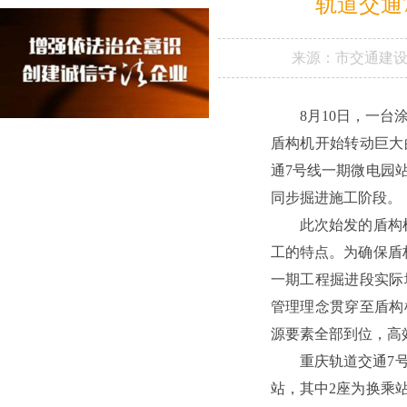
轨道交通
来源：
市交通建
8月10日，一台
盾构机开始转动巨大
通7号线一期微电园
同步掘进施工阶段。
此次始发的盾构
工的特点。为确保盾
一期工程掘进段实际
管理理念贯穿至盾构
源要素全部到位，高
重庆轨道交通7
站，其中2座为换乘