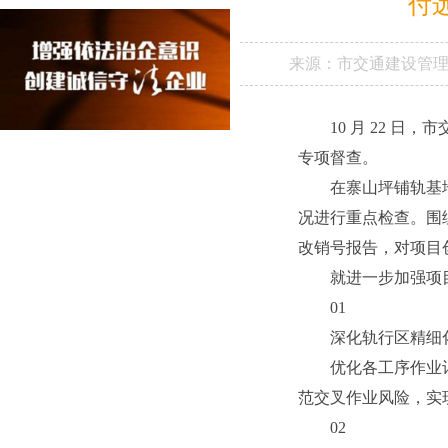
付
来源：
市交通建设管
10 月 22 
专项督查。
在寨山坪铺轨基
况进行重点检查。围
改销号报告，对项目创
就进一步加强项
01
深化轨行区精细
优化各工序作业
范交叉作业风险，实
02