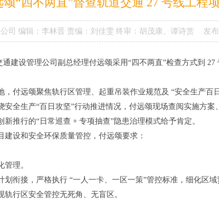
远颂“四不两直”督查轨道交通 27 号线工程
理公司
编辑：李林晋
责编：刘佳雯
终审：胡茂康、谭诗赏
发布
日，市交通建设管理公司副总经理付远颂采用“四不两直”检查方式到 2
地，付远颂聚焦轨行区管理、起重吊装作业规范及 “安全生产百日
绕安全生产“百日攻坚”行动推进情况，付远颂现场查阅实施方案
新推行的“日常巡查 + 专项抽查”隐患治理模式给予肯定。
目建设和安全环保质量管控，付远颂要求：
化管理。
计划衔接，严格执行 “一人一卡、一区一策”管控标准，细化区
现轨行区安全管控无死角、无盲区。