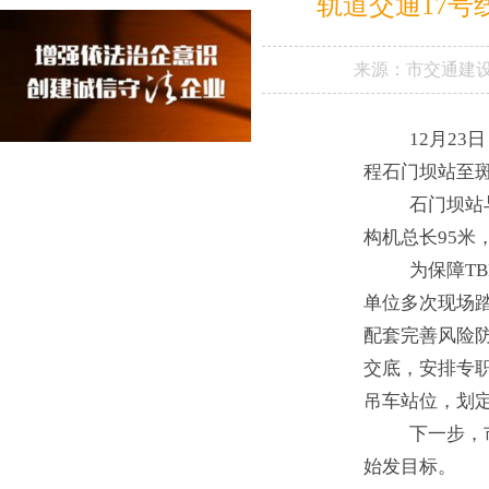
轨道交通17
来源：
市交通建
12月2
程石门坝站至斑
石门坝站
构机总长95米
为保障T
单位多次现场
配套完善风险
交底，安排专
吊车站位，划
下一步，
始发目标。