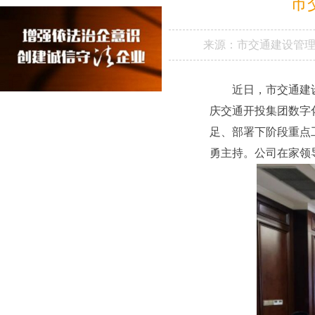
市
来源：
市交通建设管
近日，市交通建
庆交通开投集团数字
足、部署下阶段重点
勇主持。公司在家领