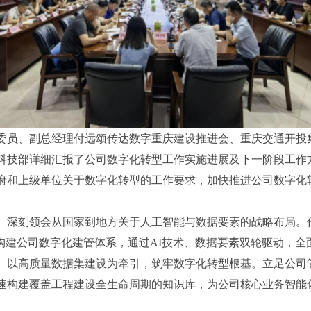
委员、副总经理付远颂传达数字重庆建设推进会、重庆交通开投
科技部详细汇报了公司数字化转型工作实施进展及下一阶段工作
府和上级单位关于数字化转型的工作要求，加快推进公司数字化
。
深刻领会从国家到地方关于人工智能与数据要素的战略布局。
速构建公司数字化建管体系，通过AI技术、数据要素双轮驱动，全
。
以高质量数据集建设为牵引，筑牢数字化转型根基。立足公司
速构建覆盖工程建设全生命周期的知识库，为公司核心业务智能