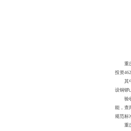
重
投资4
其
设铜锣
验
能，查
规范标
重