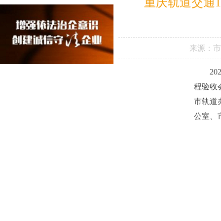
重庆轨道交通
来源：
2
程验收
市轨道
公室、