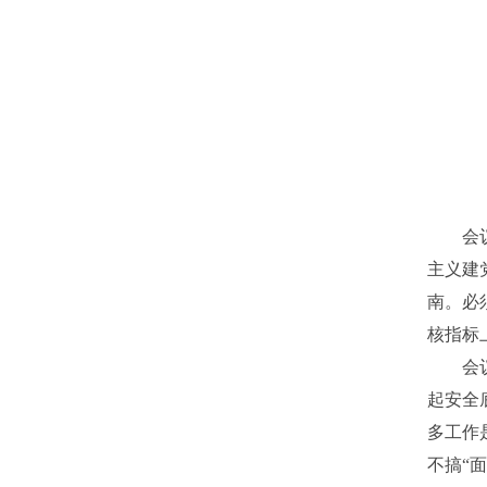
会
主义建
南。必
核指标
会
起安全
多工作
不搞“