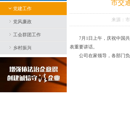
市交
党建工作
来源：
党风廉政
工会群团工作
7月1日上午，庆祝中国
表重要讲话。
乡村振兴
公司在家领导，各部门负