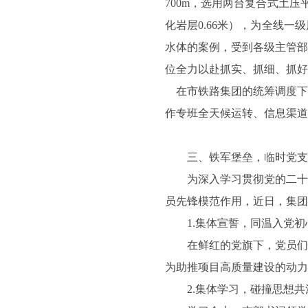
700m，选用两台复合式土压
化岩层0.66米），为全线
水体的案例，受到各级主管部
位全力以赴抓实、抓细、抓好
    在市铁路集团的统筹调度下，15号线项目部协调各参建单位细化各项工作举措，努力做到风险识别全覆盖、应急准备全到位、安全措施全落实、工
作专班全天候运转、信息渠道
三、铁军堡垒，临时党支
为深入学习贯彻党的二十
员先锋模范作用，近日，集团
1.集体宣誓，同温入党初
在鲜红的党旗下，党员们
为助推项目高质量建设的动力
2.集体学习，碰撞思想共