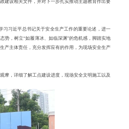
政建设相关文件，并对下一步扎实推动主题教育作出要
学习习近平总书记关于安全生产工作的重要论述，进一
态势，树立“如履薄冰、如临深渊”的危机感，脚踏实地
生产主体责任，充分发挥应有的作用，为现场安全生产
地观摩，详细了解工点建设进度，现场安全文明施工以及