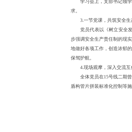
学习会上，支部书记领学
求。
3.一节党课，共筑安全生
党员代表以《树立安全发
步强调安全生产责任制的现实
地做好各项工作，创造浓郁的
保驾护航。
4.现场观摩，深入交流互
全体党员在15号线二期
盾构管片拼装标准化控制等施