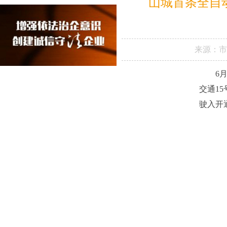
山城首条全自
来源：
6
交通1
驶入开