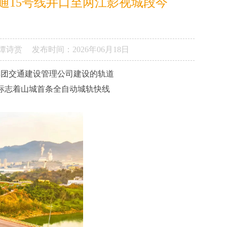
通15号线井口至两江影视城段今
谭诗赏
发布时间：
2026年06月18日
集团交通建设管理公司建设的轨道
标志着山城首条全自动城轨快线