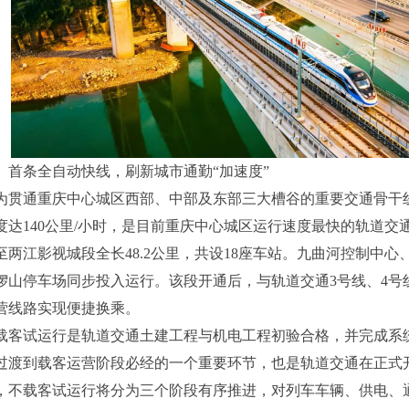
、首条全自动快线，刷新城市通勤“加速度”
为贯通重庆中心城区西部、中部及东部三大槽谷的重要交通骨干线
度达140公里/小时，是目前重庆中心城区运行速度最快的轨道交
至两江影视城段全长48.2公里，共设18座车站。九曲河控制中
锣山停车场同步投入运行。该段开通后，与轨道交通3号线、4号线
营线路实现便捷换乘。
载客试运行是轨道交通土建工程与机电工程初验合格，并完成系
过渡到载客运营阶段必经的一个重要环节，也是轨道交通在正式开
，不载客试运行将分为三个阶段有序推进，对列车车辆、供电、