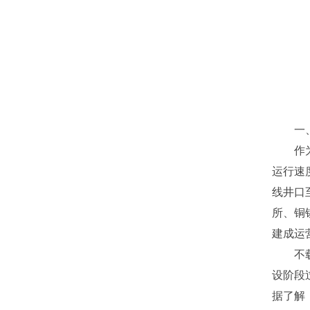
一
作
运行速
线井口
所、铜
建成运
不
设阶段
据了解