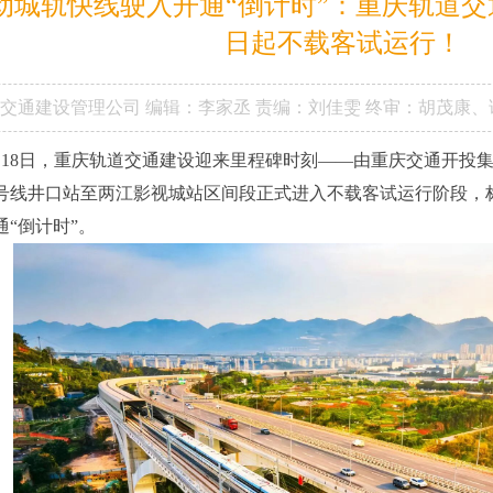
动城轨快线驶入开通“倒计时”：重庆轨道交
日起不载客试运行！
市交通建设管理公司
编辑：李家丞
责编：刘佳雯
终审：胡茂康、
月18日，重庆轨道交通建设迎来里程碑时刻——由重庆交通开投
5号线井口站至两江影视城站区间段正式进入不载客试运行阶段，
通“倒计时”。