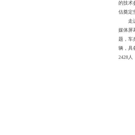
的技术
估奠定
走
媒体屏
题，车
辆，具
242