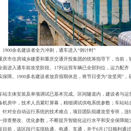
、1900余名建设者全力冲刺，通车进入“倒计时”
重庆市住房城乡建委和重庆交通开投集团的统筹指导下，当前，轨
全面进入通车前攻坚阶段。17列运营车辆已全部到位，运力配齐
实保障。1900多名建设者放弃假期休息，将节日变为“攻坚周”，
车站主体安装及单项调试已基本完成。区间隧道内，建设者与运
备机房中，技术人员紧盯屏幕，精细调试供电系统参数；车站站
。针对全自动运行系统的技术难点，项目团队组建攻坚专班，连
一排查整改、优化参数，不断提升智能化运行水平和安全保障能
至目前，该区段已实现轨通、电通、车通，并于6月17日顺利通