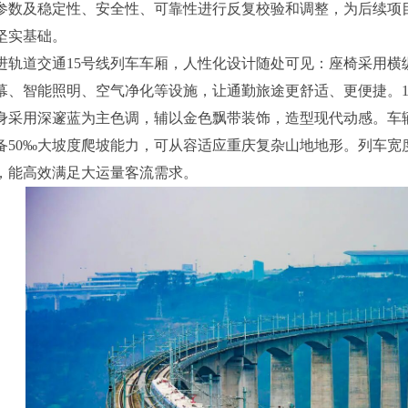
参数及稳定性、安全性、可靠性进行反复校验和调整，为后续项
坚实基础。
进轨道交通15号线列车车厢，人性化设计随处可见：座椅采用横
幕、智能照明、空气净化等设施，让通勤旅途更舒适、更便捷。1
身采用深邃蓝为主色调，辅以金色飘带装饰，造型现代动感。车
备50‰大坡度爬坡能力，可从容适应重庆复杂山地地形。列车宽度
8人，能高效满足大运量客流需求。