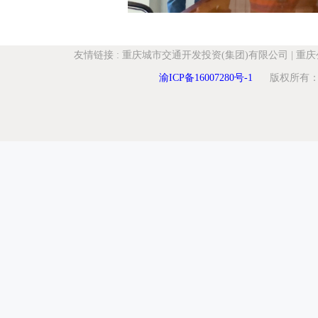
友情链接
:
重庆城市交通开发投资(集团)有限公司
|
重庆
渝ICP备16007280号-1
版权所有：重