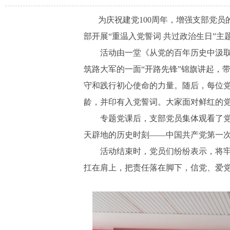
为庆祝建党100周年，增强支部党员
部开展“重温入党誓词 共过政治生日”
活动由一堂《从党的百年历史中汲
筑路大军的一面“开路先锋”锦旗讲起，
守和践行初心使命的力量。随后，每位党
龄，并印有入党誓词。大家面对鲜红的
专题党课后，支部党员集体观看了党
天辟地的历史时刻——中国共产党第一
活动结束时，党员们纷纷表示，将
扛在肩上，把责任落在脚下，信党、爱