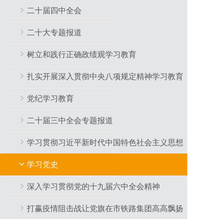
二十届四中全会
二十大专题报道
树立和践行正确政绩观学习教育
扎实开展深入贯彻中央八项规定精神学习教育
党纪学习教育
二十届三中全会专题报道
学习贯彻习近平新时代中国特色社会主义思想
学习党史
深入学习贯彻党的十九届六中全会精神
打赢疫情阻击战让党旗在市铁路集团高高飘扬