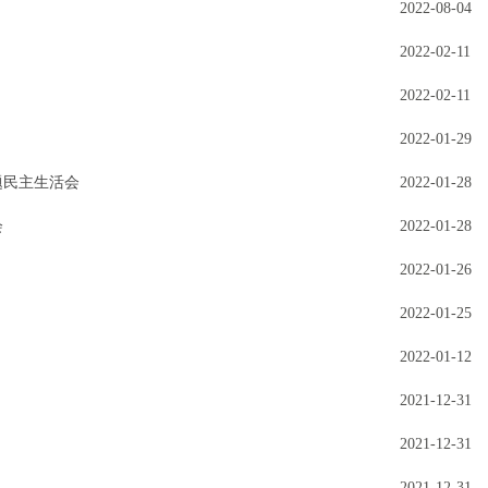
2022-08-04
2022-02-11
2022-02-11
2022-01-29
题民主生活会
2022-01-28
会
2022-01-28
2022-01-26
2022-01-25
2022-01-12
2021-12-31
2021-12-31
2021-12-31