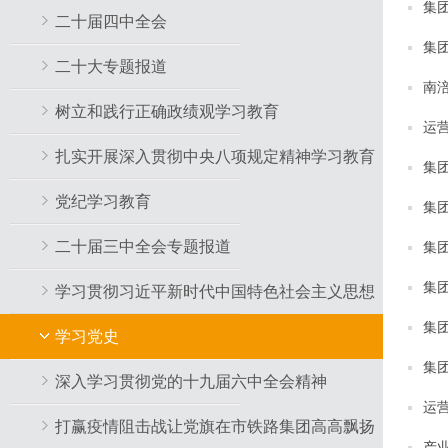
集团
二十届四中全会
集
二十大专题报道
南
树立和践行正确政绩观学习教育
运
扎实开展深入贯彻中央八项规定精神学习教育
集
党纪学习教育
集
二十届三中全会专题报道
集
集
学习贯彻习近平新时代中国特色社会主义思想
集
学习党史
集
深入学习贯彻党的十九届六中全会精神
运
打赢疫情阻击战让党旗在市铁路集团高高飘扬
产