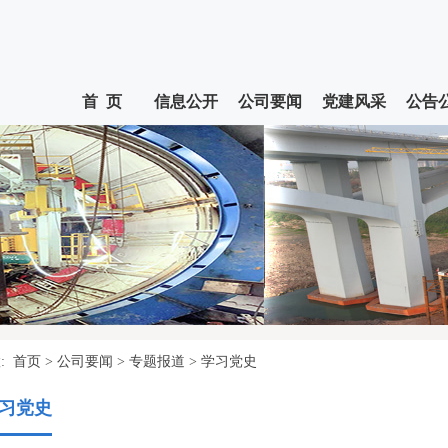
首 页
信息公开
公司要闻
党建风采
公告
:
首页
>
公司要闻
>
专题报道
>
学习党史
习党史