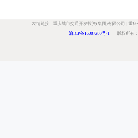
友情链接
:
重庆城市交通开发投资(集团)有限公司
|
重庆
渝ICP备16007280号-1
版权所有：重