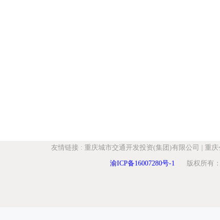
友情链接
:
重庆城市交通开发投资(集团)有限公司
|
重庆
渝ICP备16007280号-1
版权所有：重