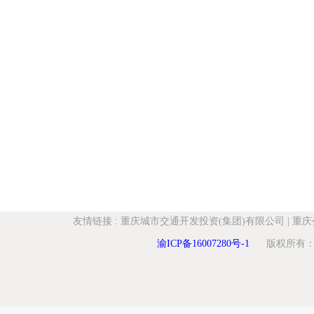
友情链接
:
重庆城市交通开发投资(集团)有限公司
|
重庆
渝ICP备16007280号-1
版权所有：重