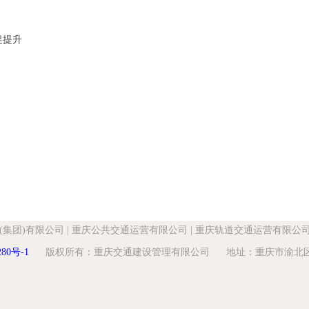
促提升
(集团)有限公司
|
重庆公共交通运营有限公司
|
重庆轨道交通运营有限公
280号-1
版权所有：重庆交通建设管理有限公司 地址：重庆市渝北区