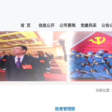
首 页
信息公开
公司要闻
党建风采
公告
当前位置:
投资管理部