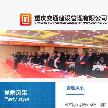
党建风采
铁军抗疫志愿红 李玮、谢阳