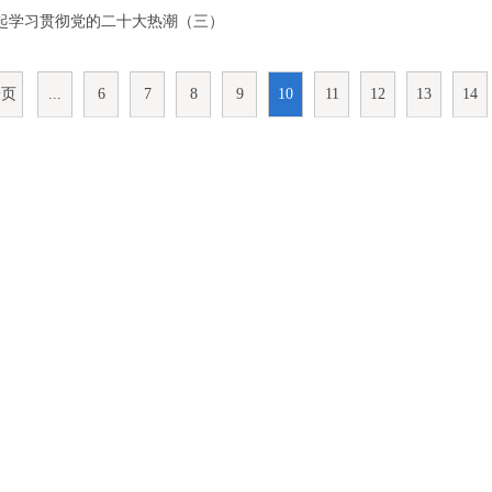
起学习贯彻党的二十大热潮（三）
一页
...
6
7
8
9
10
11
12
13
14